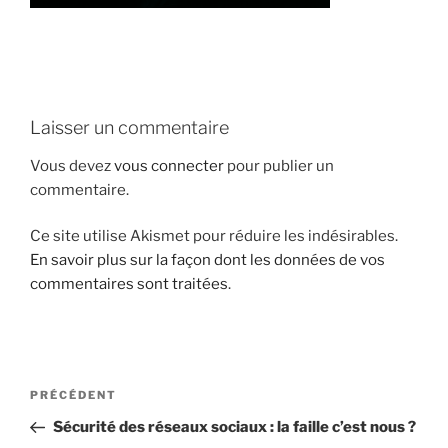
i
p
a
l
Laisser un commentaire
Vous devez
vous connecter
pour publier un
commentaire.
Ce site utilise Akismet pour réduire les indésirables.
En savoir plus sur la façon dont les données de vos
commentaires sont traitées
.
N
A
PRÉCÉDENT
a
r
Sécurité des réseaux sociaux : la faille c’est nous ?
v
t