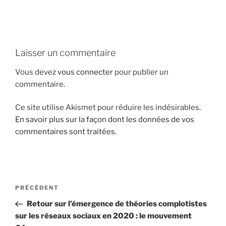
i
p
a
l
Laisser un commentaire
Vous devez
vous connecter
pour publier un
commentaire.
Ce site utilise Akismet pour réduire les indésirables.
En savoir plus sur la façon dont les données de vos
commentaires sont traitées
.
N
A
PRÉCÉDENT
a
r
Retour sur l’émergence de théories complotistes
v
t
sur les réseaux sociaux en 2020 : le mouvement
i
i