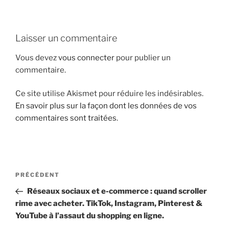
i
p
a
Laisser un commentaire
l
Vous devez
vous connecter
pour publier un
commentaire.
Ce site utilise Akismet pour réduire les indésirables.
En savoir plus sur la façon dont les données de vos
commentaires sont traitées
.
N
A
PRÉCÉDENT
a
r
Réseaux sociaux et e-commerce : quand scroller
v
t
rime avec acheter. TikTok, Instagram, Pinterest &
i
i
YouTube à l’assaut du shopping en ligne.
g
c