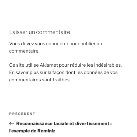
i
p
a
l
Laisser un commentaire
Vous devez
vous connecter
pour publier un
commentaire.
Ce site utilise Akismet pour réduire les indésirables.
En savoir plus sur la façon dont les données de vos
commentaires sont traitées
.
N
A
PRÉCÉDENT
a
r
Reconnaissance faciale et divertissement :
v
t
l’exemple de Reminiz
i
i