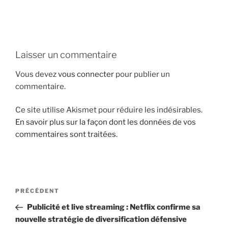
i
p
a
l
Laisser un commentaire
Vous devez
vous connecter
pour publier un
commentaire.
Ce site utilise Akismet pour réduire les indésirables.
En savoir plus sur la façon dont les données de vos
commentaires sont traitées
.
N
A
PRÉCÉDENT
a
r
Publicité et live streaming : Netflix confirme sa
v
t
nouvelle stratégie de diversification défensive