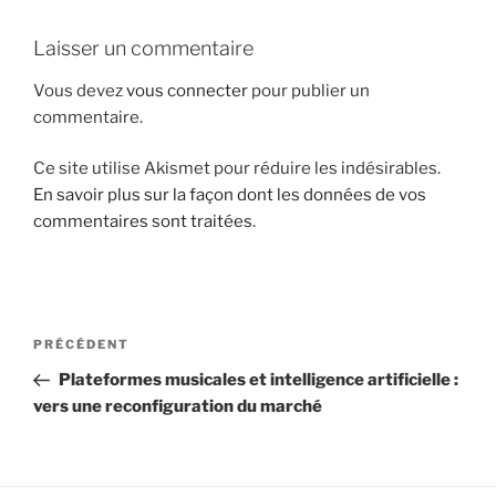
i
Laisser un commentaire
p
a
Vous devez
vous connecter
pour publier un
l
commentaire.
Ce site utilise Akismet pour réduire les indésirables.
En savoir plus sur la façon dont les données de vos
commentaires sont traitées
.
N
A
PRÉCÉDENT
a
r
Plateformes musicales et intelligence artificielle :
v
t
vers une reconfiguration du marché
i
i
g
c
l
a