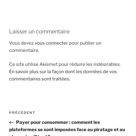
i
p
a
l
Laisser un commentaire
Vous devez
vous connecter
pour publier un
commentaire.
Ce site utilise Akismet pour réduire les indésirables.
En savoir plus sur la façon dont les données de vos
commentaires sont traitées
.
N
A
PRÉCÉDENT
a
r
Payer pour consommer : comment les
v
t
plateformes se sont imposées face au piratage et au
i
i