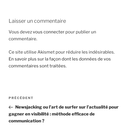
i
p
a
Laisser un commentaire
l
Vous devez
vous connecter
pour publier un
commentaire.
Ce site utilise Akismet pour réduire les indésirables.
En savoir plus sur la façon dont les données de vos
commentaires sont traitées
.
N
A
PRÉCÉDENT
a
r
Newsjacking ou l’art de surfer sur l’actualité pour
v
t
gagner en visibilité : méthode efficace de
i
i
communication ?
g
c