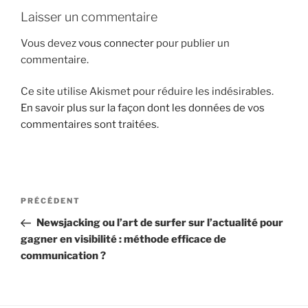
i
Laisser un commentaire
p
Vous devez
vous connecter
pour publier un
a
commentaire.
l
Ce site utilise Akismet pour réduire les indésirables.
En savoir plus sur la façon dont les données de vos
commentaires sont traitées
.
N
A
PRÉCÉDENT
a
r
Newsjacking ou l’art de surfer sur l’actualité pour
v
t
gagner en visibilité : méthode efficace de
i
i
communication ?
g
c
l
a
e