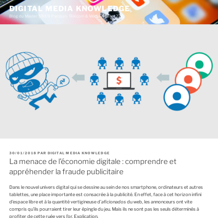
A
DIGITAL MEDIA KNOWLEDGE
l
Blog du Master SIREN Parcours Télécom & Média (Master 226)
l
e
r
a
u
c
o
n
t
e
n
u
p
r
i
n
c
i
p
P
30/01/2018
PAR
DIGITAL MEDIA KNOWLEDGE
a
U
La menace de l’économie digitale : comprendre et
B
l
L
appréhender la fraude publicitaire
I
É
L
Dans le nouvel univers digital qui se dessine au sein de nos smartphone, ordinateurs et autres
E
tablettes, une place importante est consacrée à la publicité. En effet, face à cet horizon infini
d’espace libre et à la quantité vertigineuse d’
aficionados
du web, les annonceurs ont vite
compris qu’ils pourraient tirer leur épingle du jeu. Mais ils ne sont pas les seuls déterminés à
profiter de cette ruée vers l’or. Explication.