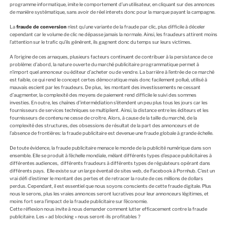
programme informatique, imite le comportement d’un utilisateur, en cliquant sur des annonces
de manière systématique, sans avoir de réel interets donc pour la marque payant la campagne.
La
fraude de conversion
n’est qu’une variante de la fraude par clic, plus difficile à déceler
cependant car le volume de clic ne dépasse jamais la normale. Ainsi, les fraudeurs attirent moins
l’attention sur le trafic qu’ils génèrent, ils gagnent donc du temps sur leurs victimes.
A l’origine de ces arnaques, plusieurs facteurs continuent de contribuer à la persistance de ce
problème: d’abord, la nature ouverte du marché publicitaire programmatique permet à
n’import quel annonceur ou éditeur d’acheter ou de vendre. La barrière à l’entrée de ce marché
est faible, ce qui rend le concept certes démocratique mais donc facilement pollué, utilisé à
mauvais escient par les fraudeurs. De plus, les montant des investissements ne cessant
d’augmenter, la complexité des moyens de paiement rend difficile le suivi des sommes
investies. En outre, les chaînes d’intermédiation s’étendent un peu plus tous les jours car les
fournisseurs de services techniques se multiplient. Ainsi, la distance entre les éditeurs et les
fournisseurs de contenu ne cesse de croître. Alors, à cause de la taille du marché, de la
complexité des structures, des obsessions de résultat de la part des annonceurs et de
l’absence de frontières: la fraude publicitaire est devenue une fraude globale à grande échelle.
De toute évidence, la fraude publicitaire menace le monde de la publicité numérique dans son
ensemble. Elle se produit à l’échelle mondiale, mêlant différents types d’espace publicitaires à
différentes audiences, différents fraudeurs à différents types de régulateurs opérant dans
différents pays. Elle existe sur un large éventail de sites web, de Facebook à Pornhub. C’est un
vrai défi d’estimer le montant des pertes et de retracer la route de ces millions de dollars
perdus. Cependant, il est essentiel que nous soyons conscients de cette fraude digitale. Plus
nous le serons, plus les vraies annonces seront lucratives pour leur annonceurs légitimes, et
moins fort sera l’impact de la fraude publicitaire sur l’économie.
Cette réflexion nous invite à nous demander comment lutter efficacement contre la fraude
publicitaire. Les « ad blocking » nous seront-ils profitables ?