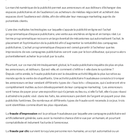
Le marché numérique de la publicité permet aux annonceurs et aux éditeurs d’échanger des
espaces publicitaires et de l’audience Les acheteurs de médias négocient et achètent des
espaces dont l’audience est ciblée, afin de véhiculer leur message marketing auprès de
potentiels clients.
L’une des multiples technologies sur laquelle s’appuie la publicité en ligne est l’achat
programmatique d’espace publicitaire, une vente aux enchères en ligne et en temps réel. Le
terme programmatique recouvre un large éventail de mécanismes qui automatisent l’achat, le
placement et l’optimisation de la publicité afin d’augmenter la rentabilité des campagnes
publicitaires. L’achat programmatique d’espace est censé garantir à l’acheteur que les
impressions de ses campagnes publicitaires seront vues par le bon utilisateur, qui pourra alors
potentiellement acheter le produit par la suite.
Pourtant, sur ce marché intrinsèquement global, la fraude publicitaire inquiète de plus en plus
les annonceurs, et éditeurs. Qui est-elle, et comment s’infiltre-t-elle dans le système ?
Depuis cette année, la fraude publicitaire est la deuxième activité illégale la plus lucrative au
monde après la vente de stupéfiants. Une activité publicitaire frauduleuse consiste à tromper
les annonceurs en leur vendant différents types de « faux lots » d’espaces, qui s’avéreront etre
complètement inutiles au bon développement de leur campagne marketing. Les annonceurs
sont tenus de payer pour une exposition qui n’a jamais eu lieu ou, si elle l’a fait, elle n’a pas réussi
à atteindre le public visé : dans les faits, les annonceurs perdent de l’argent en payant pour des
publicités fantômes. De nombreux et différents types de fraude sont recensés à ce jour, trois
sont identifiées comme étant les plus répandues.
La
fraude d’impression
est la pratique frauduleuse par laquelle une campagne publicitaire est
artificiellement générée, sans avoir la moindre chance d’etre vue par un humain, et pourtant
comptabilisée et indument facturée à l’annonceur.
La
fraude par clic
survient lorsqu’une personne non-humaine, un script automatisé ou un