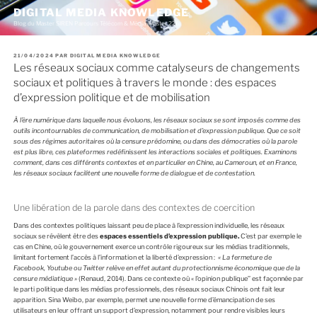
A
DIGITAL MEDIA KNOWLEDGE
l
Blog du Master SIREN Parcours Télécom & Média (Master 226)
l
e
r
P
21/04/2024
PAR
DIGITAL MEDIA KNOWLEDGE
a
U
Les réseaux sociaux comme catalyseurs de changements
u
B
c
L
sociaux et politiques à travers le monde : des espaces
I
o
É
d’expression politique et de mobilisation
n
L
E
t
À l’ère numérique dans laquelle nous évoluons, les réseaux sociaux se sont imposés comme des
e
outils incontournables de communication, de mobilisation et d’expression publique. Que ce soit
n
sous des régimes autoritaires où la censure prédomine, ou dans des démocraties où la parole
u
est plus libre, ces plateformes redéfinissent les interactions sociales et politiques. Examinons
p
comment, dans ces différents contextes et en particulier en Chine, au Cameroun, et en France,
r
les réseaux sociaux facilitent une nouvelle forme de dialogue et de contestation.
i
n
c
Une libération de la parole dans des contextes de coercition
i
p
Dans des contextes politiques laissant peu de place à l’expression individuelle, les réseaux
a
sociaux se révèlent être des
espaces essentiels d’expression publique.
C’est par exemple le
l
cas en Chine, où le gouvernement exerce un contrôle rigoureux sur les médias traditionnels,
limitant fortement l’accès à l’information et la liberté d’expression :
« La fermeture de
Facebook, Youtube ou Twitter relève en effet autant du protectionnisme économique que de la
censure médiatique »
(Renaud, 2014). Dans ce contexte où « l’opinion publique’’ est façonnée par
le parti politique dans les médias professionnels, des réseaux sociaux Chinois ont fait leur
apparition. Sina Weibo, par exemple, permet une nouvelle forme d’émancipation de ses
utilisateurs en leur offrant un support d’expression, notamment pour rendre visibles leurs