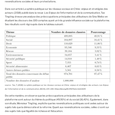
revendications sociales et leurs protestations.
Dans son article
La sphère publique sur les réseaux sociaux en Chine : enjeux et stratégies des
acteurs
(2018) publié dans la revue
Les Enjeux de l’information et de la communication
, Tao
Tingting dresse une analyse des préoccupations principales des utilisateurs de Sina Weibo en
étudiant les discours des 100 comptes ayant un très grande influence sociale sur la plateforme.
Ses résultats sont régroupés dans le tableau suivant :
s
ource
: Tao, T. (2018). La sphère publique sur les réseaux sociaux en Chine : enjeux et stratégies des acteurs. Les Enjeux
de l’information et de la communication, 18(3A), 135-148.
https://doi.org/10.3917/enic.hs6.0135
De cette manière, on observe que les préoccupations principales des utilisateurs de la
plateforme sont autour du thème du politique (49,91%) et du social (16,41%). Egalement, dans
son étude, Monsieur Tingting, explicite que les revendications politiques sont axées autour de
sujets tels que la démocratie et la reforme. Quant aux revendications sociales, celles ci sont sur
des sujets tels que l’égalité de richesse et l’éducation.