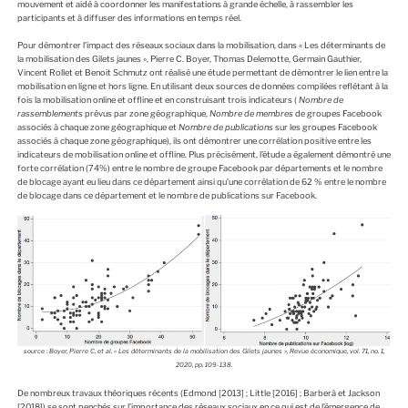
mouvement et aidé à coordonner les manifestations à grande échelle, à rassembler les
participants et à diffuser des informations en temps réel.
Pour démontrer l’impact des réseaux sociaux dans la mobilisation, dans
« Les déterminants de
la mobilisation des Gilets jaunes »
, Pierre C. Boyer, Thomas Delemotte, Germain Gauthier,
Vincent Rollet et Benoit Schmutz ont réalisé une étude permettant de démontrer le lien entre la
mobilisation en ligne et hors ligne. En utilisant deux sources de données compilées reflétant à la
fois la mobilisation online et offline et en construisant trois indicateurs (
Nombre de
rassemblements
prévus par zone géographique,
Nombre de membres
de groupes Facebook
associés à chaque zone géographique et
Nombre de publications
sur les groupes Facebook
associés à chaque zone géographique), ils ont démontrer une corrélation positive entre les
indicateurs de mobilisation online et offline. Plus précisément, l’étude a également démontré une
forte corrélation (74%) entre le nombre de groupe Facebook par départements et le nombre
de blocage ayant eu lieu dans ce département ainsi qu’une corrélation de 62 % entre le nombre
de blocage dans ce département et le nombre de publications sur Facebook.
source : Boyer, Pierre C, et al. « Les déterminants de la mobilisation des Gilets jaunes », Revue économique, vol. 71, no. 1,
2020, pp. 109-138.
De nombreux travaux théoriques récents (Edmond [2013] ; Little [2016] ; Barberà et Jackson
[2018]) se sont penchés sur l’importance des réseaux sociaux en ce qui est de l’émergence de