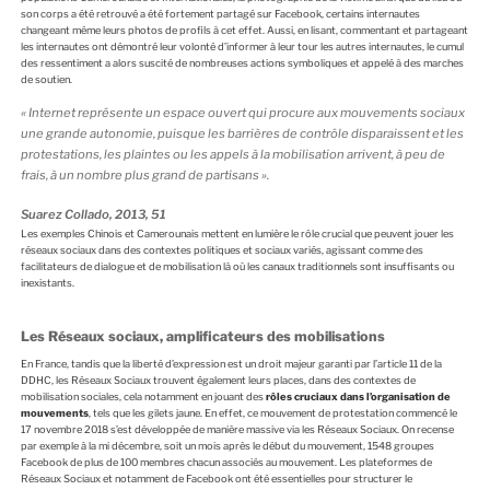
son corps a été retrouvé a été fortement partagé sur Facebook, certains internautes
changeant même leurs photos de profils à cet effet. Aussi, en lisant, commentant et partageant
les internautes ont démontré leur volonté d’informer à leur tour les autres internautes, le cumul
des ressentiment a alors suscité de nombreuses actions symboliques et appelé à des marches
de soutien.
«
Internet représente un espace ouvert qui procure aux mouvements sociaux
une grande autonomie, puisque les barrières de contrôle disparaissent et les
protestations, les plaintes ou les appels à la mobilisation arrivent, à peu de
frais, à un nombre plus grand de partisans
».
Suarez Collado, 2013, 51
Les exemples Chinois et Camerounais mettent en lumière le rôle crucial que peuvent jouer les
réseaux sociaux dans des contextes politiques et sociaux variés, agissant comme des
facilitateurs de dialogue et de mobilisation là où les canaux traditionnels sont insuffisants ou
inexistants.
Les Réseaux sociaux, amplificateurs des mobilisations
En France, tandis que la liberté d’expression est un droit majeur garanti par l’article 11 de la
DDHC, les Réseaux Sociaux trouvent également leurs places, dans des contextes de
mobilisation sociales, cela notamment en jouant des
rôles cruciaux dans l’organisation de
mouvements
, tels que les gilets jaune. En effet, ce mouvement de protestation commencé le
17 novembre 2018 s’est développée de manière massive via les Réseaux Sociaux. On recense
par exemple à la mi décembre, soit un mois après le début du mouvement, 1548 groupes
Facebook de plus de 100 membres chacun associés au mouvement. Les plateformes de
Réseaux Sociaux et notamment de Facebook ont été essentielles pour structurer le