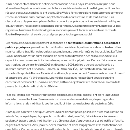
Ainsi, pour contrebalancer le déficit démocratique de leur pays, les chinois ont pris pour
alternative d’exprimer une forme de résilience sociale en instaurant un dialogue public sur les
réseaux sociaux auxquelles ils ont accès. Sina Weibo fonctionne donc non seulement comme un
réseau social mais aussi comme une plateforme de contestation et de mobilisation. Les
discussions qui y prennent place révèlent souvent des préoccupations sociales et politiques
qui, autrement, resteraient silencieuses ou réprimées. Cela montre comment, même sous des
régimes autoritaires, les technologies numériques peuvent faciliter une certaine forme de
liberté d’expression et servir de catalyseur pour le changement social.
Les réseaux sociaux ont également la capacité de
contourner les limitations des espaces
publics physiques
, permettant la mobilisation sociale et la justice dans des contextes où les
manifestations traditionnelles ou les rassemblements sont réprimés ou impossibles. L’affaire
Eva au Cameroun est un autre exemple de cette autre dimension des réseaux sociaux : leur
capacité a contourner les limitations des espaces publics physiques. Cette affaire concerne un
cas tragique survenu entre juin 2015 et décembre 2016, période durant laquelle près de
soixante enfants ont disparu au Cameroun. Parmi eux, Éva, une fillette de deux ans, a été
trouvée décapitée à Douala. Face à cette affaire, le gouvernement Camerounais est resté passif
et aucune enquête n’a été engagée. Les médias classiques locaux étant sous le contrôle
constant et permanent du pouvoir en place, l’affaire a également été étouffée au niveau de la
presse écrire, de la radio et de la télévision.
Face aux limites des médias traditionnels en place, les réseaux sociaux ont alors joué un rôle
crucial en permettant aux Camerounais de briser le silence médiatique, de partager des
informations, et de mobiliser le soutien public et international autour de cette tragédie.
Alors que le contexte politique Camerounais ne donnait pas la possibilité d’une mobilisation au
sein de l’espace publique physique, la mobilisation s’est, en effet, faite à travers les réseaux
sociaux. A travers eux, la mobilisation a pu être massive, s’appuyant sur des objectifs affectifs,
cognitifs et conatifs. Ainsi, pour susciter l’émotion et donc l’engagement et le militantisme des
populations Camerounaise et Internationales, la photographie de la victime ainsi que du lieu où