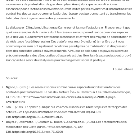
mouvements de protestation de grande ampleur. Aussi, alors que la coordination est
essentielle pour à l’action collective mais souvent limitée par les asymétries d’information et les
contraintes des canaux de communication, les réseaux sociaux permettent de transformer les
habitudes des citoyens comme des gouvernements.
Le dialogue en Chine, la mobilisation au Cameroun et les manifestations en France ne sont que
quelques exemples de la manière dont les réseaux sociaux permettent de créer des espaces
pour des voix qui autrement resteraient silencieuses et offrent des moyens de contestation et
de résistance face à l’oppression. Ces plateformes ont révolutionné la manière dont nous
communiquons mais ont également redéfini les paradigmes de mobilisation et d’expression
dans des contextes variés à travers le monde. Ainsi, que ce soit dans des pays où la censure
prédomine ou dans des démocraties où la parole est plus libre, les réseaux sociaux ont prouvé
leur capacité à servir de catalyseurs pour le changement social et politique.
Louise Lefevre
Sources:
Ngono, S. (2018). Les réseaux sociaux comme nouvel espace de mobilisation dans des
contextes postautoritaires: Le cas de « l’affaire Éva » au Cameroun.
Les Cahiers du numérique
,
14, 129-149.
https://www.cairn.info/revue-les-cahiers-du-numerique-2018-3-page-
129.htm#s1n4
Tao, T. (2018). La sphère publique sur les réseaux sociaux en Chine : enjeux et stratégies des
acteurs.
Les Enjeux de l’information et de la communication
, 18(3A), 135-
148.
https://doi.org/10.3917/enic.hs6.0135
Boyer, P., Delemotte, T., Gauthier, G., Rollet, V. & Schmutz, B. (2020). Les déterminants de la
mobilisation des Gilets jaunes.
Revue économique
, 71, 109-
138.
https://doi.org/10.3917/reco.711.0109