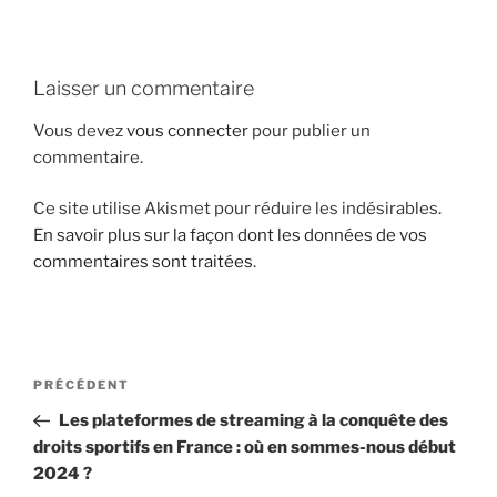
i
p
a
Laisser un commentaire
l
Vous devez
vous connecter
pour publier un
commentaire.
Ce site utilise Akismet pour réduire les indésirables.
En savoir plus sur la façon dont les données de vos
commentaires sont traitées
.
N
A
PRÉCÉDENT
a
r
Les plateformes de streaming à la conquête des
v
t
droits sportifs en France : où en sommes-nous début
i
i
2024 ?
c