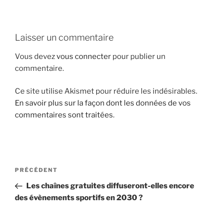
i
p
a
Laisser un commentaire
l
Vous devez
vous connecter
pour publier un
commentaire.
Ce site utilise Akismet pour réduire les indésirables.
En savoir plus sur la façon dont les données de vos
commentaires sont traitées
.
N
A
PRÉCÉDENT
a
r
Les chaînes gratuites diffuseront-elles encore
v
t
des évènements sportifs en 2030 ?
i
i
g
c