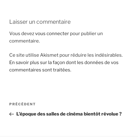
i
p
a
Laisser un commentaire
l
Vous devez
vous connecter
pour publier un
commentaire.
Ce site utilise Akismet pour réduire les indésirables.
En savoir plus sur la façon dont les données de vos
commentaires sont traitées
.
N
A
PRÉCÉDENT
a
r
L’époque des salles de cinéma bientôt révolue ?
v
t
i
i
g
c