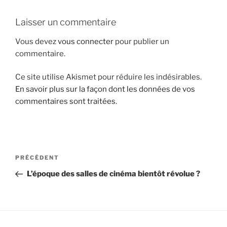
i
Laisser un commentaire
p
a
Vous devez
vous connecter
pour publier un
l
commentaire.
Ce site utilise Akismet pour réduire les indésirables.
En savoir plus sur la façon dont les données de vos
commentaires sont traitées
.
N
A
PRÉCÉDENT
a
r
L’époque des salles de cinéma bientôt révolue ?
v
t
i
i
g
c
l
a