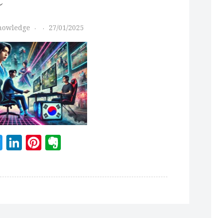
Knowledge
27/01/2025
acebook
Twitter
LinkedIn
Pinterest
Evernote