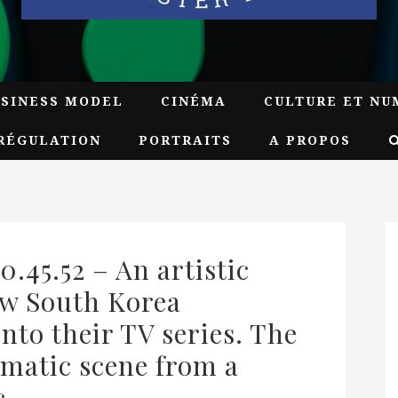
USINESS MODEL
CINÉMA
CULTURE ET NU
RÉGULATION
PORTRAITS
A PROPOS
.45.52 – An artistic 
ow South Korea 
nto their TV series. The 
matic scene from a 
c