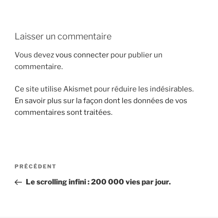
i
p
a
Laisser un commentaire
l
Vous devez
vous connecter
pour publier un
commentaire.
Ce site utilise Akismet pour réduire les indésirables.
En savoir plus sur la façon dont les données de vos
commentaires sont traitées
.
N
A
PRÉCÉDENT
a
r
Le scrolling infini : 200 000 vies par jour.
v
t
i
i
g
c