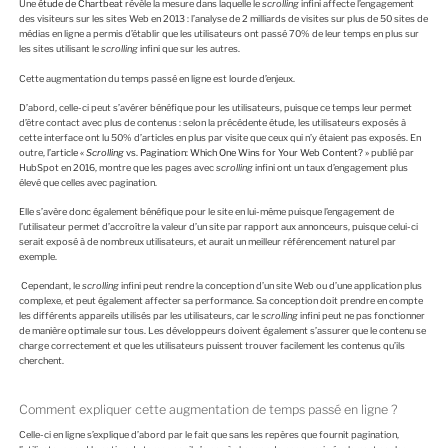
Une
étude de Chartbeat
révèle la mesure dans laquelle le
scrolling
infini affecte l’engagement
des visiteurs sur les sites Web en 2013 : l’analyse de 2 milliards de visites sur plus de 50 sites de
médias en ligne a permis d’établir que les utilisateurs ont passé 70% de leur temps en plus sur
les sites utilisant le
scrolling
infini que sur les autres.
Cette augmentation du temps passé en ligne est lourde d’enjeux.
D’abord, celle-ci peut s’avérer bénéfique pour les utilisateurs, puisque ce temps leur permet
d’être contact avec plus de contenus : selon la précédente étude, les utilisateurs exposés à
cette interface ont lu 50% d’articles en plus par visite que ceux qui n’y étaient pas exposés. En
outre,
l’article «
Scrolling
vs. Pagination: Which One Wins for Your Web Content? »
publié par
HubSpot en 2016, montre que les pages avec
scrolling
infini ont un taux d’engagement plus
élevé que celles avec pagination.
Elle s’avère donc également bénéfique pour le site en lui-même puisque l’engagement de
l’utilisateur permet d’accroître la valeur d’un site par rapport aux annonceurs, puisque celui-ci
serait exposé à de nombreux utilisateurs, et aurait un meilleur référencement naturel par
exemple.
Cependant, le
scrolling
infini peut rendre la conception d’un site Web ou d’une application plus
complexe, et peut également affecter sa performance. Sa conception doit prendre en compte
les différents appareils utilisés par les utilisateurs, car le
scrolling
infini peut ne pas fonctionner
de manière optimale sur tous. Les développeurs doivent également s’assurer que le contenu se
charge correctement et que les utilisateurs puissent trouver facilement les contenus qu’ils
cherchent.
Comment expliquer cette augmentation de temps passé en ligne ?
Celle-ci en ligne s’explique d’abord par le fait que sans les repères que fournit pagination,