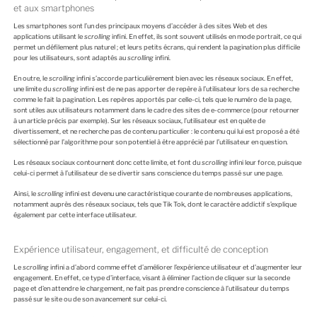
et aux smartphones
Les smartphones sont l’un des principaux moyens d’accéder à des sites Web et des
applications utilisant le
scrolling
infini. En effet, ils sont souvent utilisés en mode portrait, ce qui
permet un défilement plus naturel ; et leurs petits écrans, qui rendent la pagination plus difficile
pour les utilisateurs, sont adaptés au
scrolling
infini.
En outre, le
scrolling
infini s’accorde particulièrement bien avec les réseaux sociaux. En effet,
une limite du
scrolling
infini est de ne pas apporter de repère à l’utilisateur lors de sa recherche
comme le fait la pagination. Les repères apportés par celle-ci, tels que le numéro de la page,
sont utiles aux utilisateurs notamment dans le cadre des sites de e-commerce (pour retourner
à un article précis par exemple). Sur les réseaux sociaux, l’utilisateur est en quête de
divertissement, et ne recherche pas de contenu particulier : le contenu qui lui est proposé a été
sélectionné par l’algorithme pour son potentiel à être apprécié par l’utilisateur en question.
Les réseaux sociaux contournent donc cette limite, et font du
scrolling
infini leur force, puisque
celui-ci permet à l’utilisateur de se divertir sans conscience du temps passé sur une page.
Ainsi, le
scrolling
infini est devenu une caractéristique courante de nombreuses applications,
notamment auprès des réseaux sociaux, tels que Tik Tok, dont le caractère addictif s’explique
également par cette interface utilisateur.
Expérience utilisateur, engagement, et difficulté de conception
Le
scrolling
infini a d’abord comme effet d’améliorer l’expérience utilisateur et d’augmenter leur
engagement. En effet, ce type d’interface, visant à éliminer l’action de cliquer sur la seconde
page et d’en attendre le chargement, ne fait pas prendre conscience à l’utilisateur du temps
passé sur le site ou de son avancement sur celui-ci.