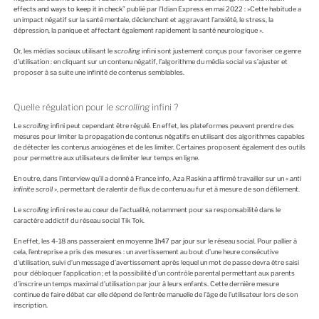
effects and ways to keep it in check
” publié par l’Idian Express en mai 2022 : »Cette habitude a
un impact négatif sur la santé mentale, déclenchant et aggravant l’anxiété, le stress, la
dépression, la panique et affectant également rapidement la santé neurologique ».
Or, les médias sociaux utilisant le
scrolling
infini sont justement conçus pour favoriser ce genre
d’utilisation : en cliquant sur un contenu négatif, l’algorithme du média social va s’ajuster et
proposer à sa suite une infinité de contenus semblables.
Quelle régulation pour le
scrolling
infini ?
Le
scrolling
infini peut cependant être régulé. En effet, les plateformes peuvent prendre des
mesures pour limiter la propagation de contenus négatifs en utilisant des algorithmes capables
de détecter les contenus anxiogènes et de les limiter. Certaines proposent également des outils
pour permettre aux utilisateurs de limiter leur temps en ligne.
En outre, dans l’interview qu’il a donné à France info, Aza Raskin a affirmé travailler sur un «
anti
infinite scroll
», permettant de ralentir de flux de contenu au fur et à mesure de son défilement.
Le
scrolling
infini reste au cœur de l’actualité, notamment pour sa responsabilité dans le
caractère addictif du réseau social Tik Tok.
En effet, les 4-18 ans passeraient en moyenne
1h47 par jour
sur le réseau social. Pour pallier à
cela, l’entreprise a pris des mesures : un avertissement au bout d’une heure consécutive
d’utilisation, suivi d’un message d’avertissement après lequel un mot de passe devra être saisi
pour débloquer l’application ; et la possibilité d’un contrôle parental permettant aux parents
d’inscrire un temps maximal d’utilisation par jour à leurs enfants. Cette dernière mesure
continue de faire débat car elle dépend de l’entrée manuelle de l’âge de l’utilisateur lors de son
inscription.