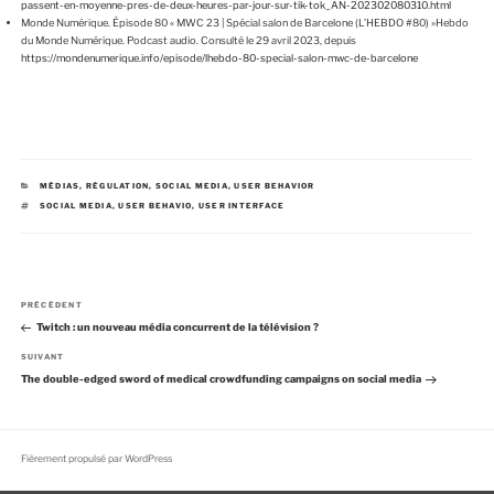
passent-en-moyenne-pres-de-deux-heures-par-jour-sur-tik-tok_AN-202302080310.html
Monde Numérique. Épisode 80 « MWC 23 | Spécial salon de Barcelone (L’HEBDO #80) »Hebdo
du Monde Numérique. Podcast audio. Consulté le 29 avril 2023, depuis
https://mondenumerique.info/episode/lhebdo-80-special-salon-mwc-de-barcelone
C
MÉDIAS
,
RÉGULATION
,
SOCIAL MEDIA
,
USER BEHAVIOR
A
É
SOCIAL MEDIA
,
USER BEHAVIO
,
USER INTERFACE
T
T
É
I
G
Q
O
U
R
E
I
T
E
T
N
S
E
A
PRÉCÉDENT
a
S
r
Twitch : un nouveau média concurrent de la télévision ?
v
t
i
i
A
SUIVANT
g
c
r
The double-edged sword of medical crowdfunding campaigns on social media
a
l
t
e
t
i
p
c
i
r
l
o
é
e
Fièrement propulsé par WordPress
n
c
s
d
é
u