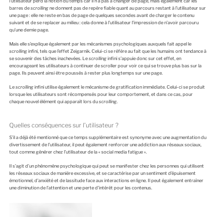
l’utilisateur perd la notion du temps car il n’a pas à changer de page, mais également car les
barres de
scrolling
ne donnent pas de repère fiable quant au parcours restant à l’utilisateur sur
une page : elle ne reste en bas de page de quelques secondes avant de charger le contenu
suivant et de se replacer au milieu : cela donne à l’utilisateur l’impression de n’avoir parcouru
qu’une demie page.
Mais elle s’explique également par les mécanismes psychologiques auxquels fait appel le
scrolling
infini, tels que l’effet Zeigarnik. Celui-ci se réfère au fait que les humains ont tendance à
se souvenir des tâches inachevées. Le
scrolling
infini s’appuie donc sur cet effet, en
encourageant les utilisateurs à continuer de scroller pour voir ce qui se trouve plus bas sur la
page. Ils peuvent ainsi être poussés à rester plus longtemps sur une page.
Le
scrolling
infini utilise également le mécanisme de gratification immédiate. Celui-ci se produit
lorsque les utilisateurs sont récompensés pour leur comportement, et dans ce cas, pour
chaque nouvel élément qui apparaît lors du
scrolling
.
Quelles conséquences sur l’utilisateur ?
S’il a déjà été mentionné que ce temps supplémentaire est synonyme avec une augmentation du
divertissement de l’utilisateur, il peut également renforcer une addiction aux réseaux sociaux,
tout comme générer chez l’utilisateur de la « social media fatigue ».
Il s’agit d’un phénomène psychologique qui peut se manifester chez les personnes qui utilisent
les réseaux sociaux de manière excessive, et se caractérise par un sentiment d’épuisement
émotionnel, d’anxiété et de lassitude face aux interactions en ligne. Il peut également entraîner
une diminution de l’attention et une perte d’intérêt pour les contenus.