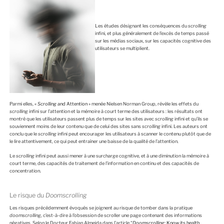
Les études désignant les conséquences du
scrolling
infini, et plus généralement de l’excès de temps passé
sur les médias sociaux, sur les capacités cognitive des
utilisateurs se multiplient.
Parmi elles,
«
Scrolling
and Attention »
menée Nielsen Norman Group, révèle les effets du
scrolling
infini sur l’attention et la mémoire à court terme des utilisateurs : les résultats ont
montré que les utilisateurs passent plus de temps sur les sites avec
scrolling
infini et qu’ils se
souviennent moins de leur contenu que de celui des sites sans
scrolling
infini. Les auteurs ont
conclu que le
scrolling
infini peut encourager les utilisateurs à scanner le contenu plutôt que de
le lire attentivement, ce qui peut entraîner une baisse de la qualité de l’attention.
Le
scrolling
infini peut aussi mener à une surcharge cognitive, et à une diminution la mémoire à
court terme, des capacités de traitement de l’information en continu et des capacités de
concentration.
Le risque du
Doomscrolling
Les risques précédemment évoqués se joignent au risque de tomber dans la pratique
doomscrolling
, c’est-à-dire à l’obsession de scroller une page contenant des informations
négatives. Selon le Docteur Fabian Almeida dans l’article “
Doomscrolling:
Know its health