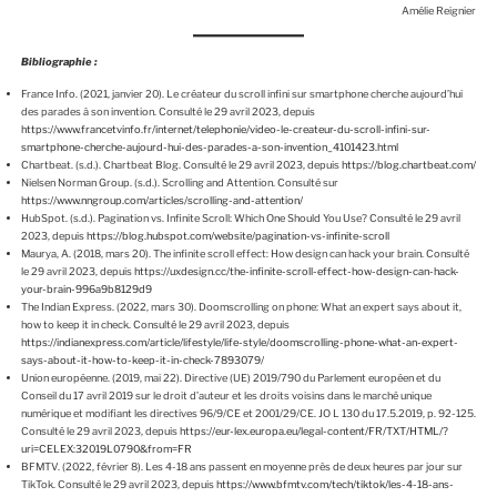
Amélie Reignier
Bibliographie :
France Info. (2021, janvier 20). Le créateur du scroll infini sur smartphone cherche aujourd’hui
des parades à son invention. Consulté le 29 avril 2023, depuis
https://www.francetvinfo.fr/internet/telephonie/video-le-createur-du-scroll-infini-sur-
smartphone-cherche-aujourd-hui-des-parades-a-son-invention_4101423.html
Chartbeat. (s.d.). Chartbeat Blog. Consulté le 29 avril 2023, depuis
https://blog.chartbeat.com/
Nielsen Norman Group. (s.d.). Scrolling and Attention. Consulté sur
https://www.nngroup.com/articles/scrolling-and-attention/
HubSpot. (s.d.). Pagination vs. Infinite Scroll: Which One Should You Use? Consulté le 29 avril
2023, depuis
https://blog.hubspot.com/website/pagination-vs-infinite-scroll
Maurya, A. (2018, mars 20). The infinite scroll effect: How design can hack your brain. Consulté
le 29 avril 2023, depuis
https://uxdesign.cc/the-infinite-scroll-effect-how-design-can-hack-
your-brain-996a9b8129d9
The Indian Express. (2022, mars 30). Doomscrolling on phone: What an expert says about it,
how to keep it in check. Consulté le 29 avril 2023, depuis
https://indianexpress.com/article/lifestyle/life-style/doomscrolling-phone-what-an-expert-
says-about-it-how-to-keep-it-in-check-7893079/
Union européenne. (2019, mai 22). Directive (UE) 2019/790 du Parlement européen et du
Conseil du 17 avril 2019 sur le droit d’auteur et les droits voisins dans le marché unique
numérique et modifiant les directives 96/9/CE et 2001/29/CE. JO L 130 du 17.5.2019, p. 92-125.
Consulté le 29 avril 2023, depuis
https://eur-lex.europa.eu/legal-content/FR/TXT/HTML/?
uri=CELEX:32019L0790&from=FR
BFMTV. (2022, février 8). Les 4-18 ans passent en moyenne près de deux heures par jour sur
TikTok. Consulté le 29 avril 2023, depuis
https://www.bfmtv.com/tech/tiktok/les-4-18-ans-