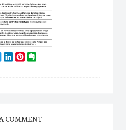
acebook
Twitter
LinkedIn
Pinterest
Evernote
 A COMMENT