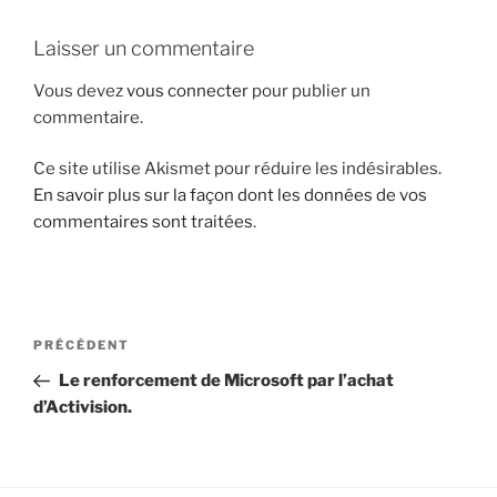
i
Laisser un commentaire
p
a
Vous devez
vous connecter
pour publier un
l
commentaire.
Ce site utilise Akismet pour réduire les indésirables.
En savoir plus sur la façon dont les données de vos
commentaires sont traitées
.
N
A
PRÉCÉDENT
a
r
Le renforcement de Microsoft par l’achat
v
t
d’Activision.
i
i
g
c
l
a