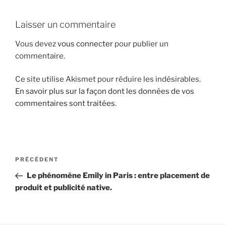
i
p
Laisser un commentaire
a
Vous devez
vous connecter
pour publier un
l
commentaire.
Ce site utilise Akismet pour réduire les indésirables.
En savoir plus sur la façon dont les données de vos
commentaires sont traitées
.
N
A
PRÉCÉDENT
a
r
Le phénomène Emily in Paris : entre placement de
v
t
produit et publicité native.
i
i
g
c
l
a