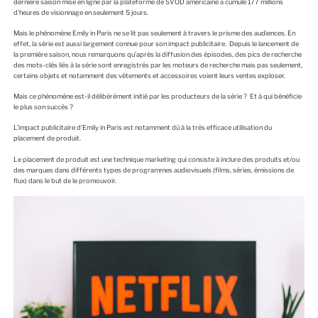
dernière saison mise en ligne par la plateforme de SVOD américaine a cumulé 177 millions
d’heures de visionnage en seulement 5 jours.
Mais le phénomène Emily in Paris ne se lit pas seulement à travers le prisme des audiences. En
effet, la série est aussi largement connue pour son impact publicitaire. Depuis le lancement de
la première saison, nous remarquons qu’après la diffusion des épisodes, des pics de recherche
des mots-clés liés à la série sont enregistrés par les moteurs de recherche mais pas seulement,
certains objets et notamment des vêtements et accessoires voient leurs ventes exploser.
Mais ce phénomène est-il délibérément initié par les producteurs de la série ? Et à qui bénéficie
le plus son succès ?
L’impact publicitaire d’Emily in Paris est notamment dû à la très efficace utilisation du
placement de produit.
Le placement de produit est une technique marketing qui consiste à inclure des produits et/ou
des marques dans différents types de programmes audiovisuels (films, séries, émissions de
flux) dans le but de le promouvoir.