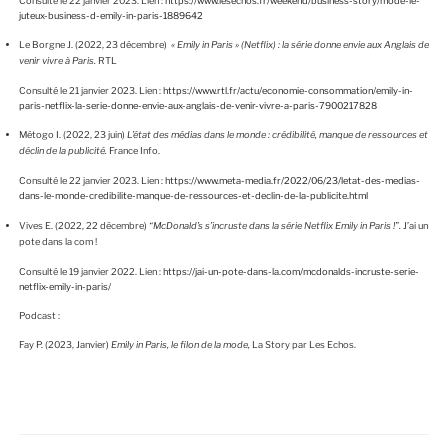
Consulté le 22 janvier 2023. Lien :
https://www.lesechos.fr/weekend/business-story/mode-le-
juteux-business-d-emily-in-paris-1889642
Le Borgne J. (2022, 23 décembre)
« Emily in Paris » (Netflix) : la série donne envie aux Anglais de
venir vivre à Paris.
RTL
Consulté le 21 janvier 2023. Lien :
https://www.rtl.fr/actu/economie-consommation/emily-in-
paris-netflix-la-serie-donne-envie-aux-anglais-de-venir-vivre-a-paris-7900217828
Métogo I. (2022, 23 juin)
L’état des médias dans le monde : crédibilité, manque de ressources et
déclin de la publicité.
France Info.
Consulté le 22 janvier 2023. Lien :
https://www.meta-media.fr/2022/06/23/letat-des-medias-
dans-le-monde-credibilite-manque-de-ressources-et-declin-de-la-publicite.html
Vives E. (2022, 22 décembre)
“McDonald’s s’incruste dans la série Netflix Emily in Paris !”.
J’ai un
pote dans la com !
Consulté le 19 janvier 2022. Lien :
https://jai-un-pote-dans-la.com/mcdonalds-incruste-serie-
netflix-emily-in-paris/
Podcast :
Fay P. (2023, Janvier)
Emily in Paris, le filon de la mode,
La Story par Les Echos.