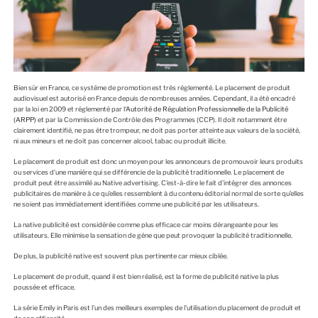
Bien sûr en France, ce système de promotion est très réglementé. Le placement de produit
audiovisuel est autorisé en France depuis de nombreuses années. Cependant, il a été encadré
par la loi en 2009 et réglementé par l
‘Autorité de Régulation Professionnelle de la Publicité
(ARPP)
et par la Commission de Contrôle des Programmes (CCP). Il doit notamment être
clairement identifié, ne pas être trompeur, ne doit pas porter atteinte aux valeurs de la société,
ni aux mineurs et ne doit pas concerner alcool, tabac ou produit illicite.
Le placement de produit est donc un moyen pour les annonceurs de promouvoir leurs produits
ou services d’une manière qui se différencie de la publicité traditionnelle. Le placement de
produit peut être assimilé au Native advertising. C’est-à-dire le fait d’intégrer des annonces
publicitaires de manière à ce qu’elles ressemblent à du contenu éditorial normal de sorte qu’elles
ne soient pas immédiatement identifiées comme une publicité par les utilisateurs.
La native publicité est considérée comme plus efficace car moins dérangeante pour les
utilisateurs. Elle minimise la sensation de gêne que peut provoquer la publicité traditionnelle.
De plus, la publicité native est souvent plus pertinente car mieux ciblée.
Le placement de produit, quand il est bien réalisé, est la forme de publicité native la plus
poussée et efficace.
La série Emily in Paris est l’un des meilleurs exemples de l’utilisation du placement de produit et