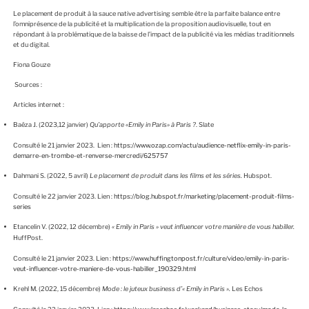
Le placement de produit à la sauce native advertising semble être la parfaite balance entre
l’omniprésence de la publicité et la multiplication de la proposition audiovisuelle, tout en
répondant à la problématique de la baisse de l’impact de la publicité via les médias traditionnels
et du digital.
Fiona Gouze
Sources :
Articles internet :
Baëza J. (2023,12 janvier)
Qu’apporte «Emily in Paris» à Paris ?
. Slate
Consulté le 21 janvier 2023. Lien :
https://www.ozap.com/actu/audience-netflix-emily-in-paris-
demarre-en-trombe-et-renverse-mercredi/625757
Dahmani S. (2022, 5 avril)
Le placement de produit dans les films et les séries.
Hubspot.
Consulté le 22 janvier 2023. Lien :
https://blog.hubspot.fr/marketing/placement-produit-films-
series
Etancelin V. (2022, 12 décembre)
« Emily in Paris » veut influencer votre manière de vous habiller.
HuffPost.
Consulté le 21 janvier 2023. Lien :
https://www.huffingtonpost.fr/culture/video/emily-in-paris-
veut-influencer-votre-maniere-de-vous-habiller_190329.html
Krehl M. (2022, 15 décembre)
Mode : le juteux business d’« Emily in Paris ».
Les Echos