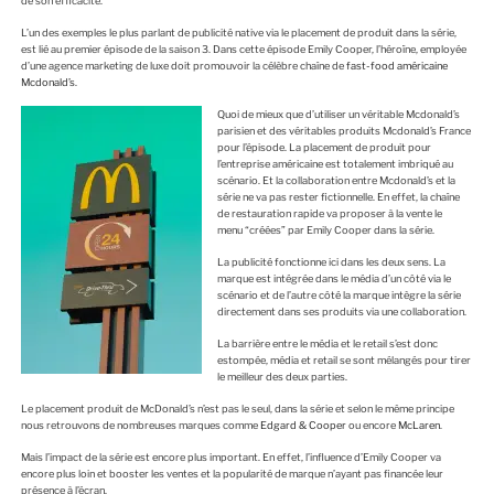
de son efficacité.
L’un des exemples le plus parlant de publicité native via le placement de produit dans la série,
est lié au premier épisode de la saison 3. Dans cette épisode Emily Cooper, l’héroïne, employée
d’une agence marketing de luxe doit promouvoir la célèbre chaîne de
fast-food américaine
Mcdonald’s
.
Quoi de mieux que d’utiliser un véritable Mcdonald’s
parisien et des véritables produits Mcdonald’s France
pour l’épisode. La placement de produit pour
l’entreprise américaine est totalement imbriqué au
scénario. Et la collaboration entre Mcdonald’s et la
série ne va pas rester fictionnelle. En effet, la chaîne
de restauration rapide va proposer à la vente le
menu “créées” par Emily Cooper dans la série.
La publicité fonctionne ici dans les deux sens. La
marque est intégrée dans le média d’un côté via le
scénario et de l’autre côté la marque intègre la série
directement dans ses produits via une collaboration.
La barrière entre le média et le retail s’est donc
estompée, média et retail se sont mélangés pour tirer
le meilleur des deux parties.
Le placement produit de McDonald’s n’est pas le seul, dans la série et selon le même principe
nous retrouvons de nombreuses marques comme
Edgard & Cooper
ou encore
McLaren
.
Mais l’impact de la série est encore plus important. En effet, l’influence d’Emily Cooper va
encore plus loin et booster les ventes et la popularité de marque n’ayant pas financée leur
présence à l’écran.