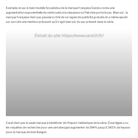
Exemple, le sac à main modèle Scoubidou de la marque française
Carel
a connu une
augmentation exponentielle de vente suite à la séquence où l’héroïne porte le sac. Bien sûr , la
marque française n’est pas passée à côté de ce regain de publicité gratuite et a même ajouté
sur son site une mention précisant qu’il s’agit bien sûr du sac présent dans la série.
Extrait du site https://www.carel.fr/fr/
Carel n’est pas la seule marque à bénéficier de l’impact médiatique de la série.
Courrèges
a vu
les requêtes de recherche pour une certaine jupe augmenter de 194% jusqu’à 342% de hausse
pour la marque de
bob Kangol.