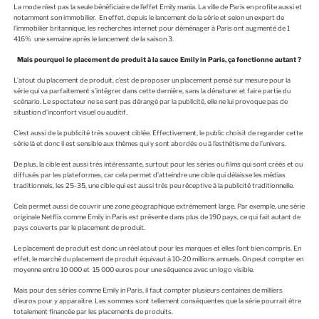
La mode n’est pas la seule bénéficiaire de l’effet Emily mania. La ville de Paris en profite aussi et
notamment son immobilier. En effet, depuis le lancement de la série et selon un expert de
l’immobilier britannique, les recherches internet pour déménager à Paris ont augmenté de 1
416% une semaine après le lancement de la saison 3.
Mais pourquoi le placement de produit à la sauce Emily in Paris, ça fonctionne autant ?
L’atout du placement de produit, c’est de proposer un placement pensé sur mesure pour la
série qui va parfaitement s’intégrer dans cette dernière, sans la dénaturer et faire partie du
scénario. Le spectateur ne se sent pas dérangé par la publicité, elle ne lui provoque pas de
situation d’inconfort visuel ou auditif.
C’est aussi de la publicité très souvent ciblée. Effectivement, le public choisit de regarder cette
série là et donc il est sensible aux thèmes qui y sont abordés ou à l’esthétisme de l’univers.
De plus, la cible est aussi très intéressante, surtout pour les séries ou films qui sont créés et ou
diffusés par les plateformes, car cela permet d’atteindre une cible qui délaisse les médias
traditionnels, les 25-35, une cible qui est aussi très peu réceptive à la publicité traditionnelle.
Cela permet aussi de couvrir une zone géographique extrêmement large. Par exemple, une série
originale Netflix comme Emily in Paris est présente dans plus de 190 pays, ce qui fait autant de
pays couverts par le placement de produit.
Le placement de produit est donc un réel atout pour les marques et elles l’ont bien compris. En
effet, le marché du placement de produit équivaut à 10-20 millions annuels. On peut compter en
moyenne entre 10 000 et 15 000 euros pour une séquence avec un logo visible.
Mais pour des séries comme Emily in Paris, il faut compter plusieurs centaines de milliers
d’euros pour y apparaître. Les sommes sont tellement conséquentes que la série pourrait être
totalement financée par les placements de produits.