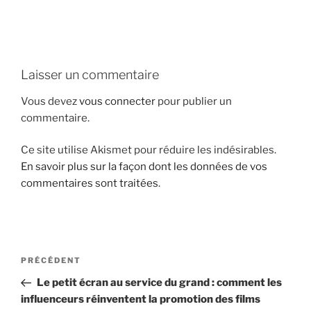
i
p
a
l
Laisser un commentaire
Vous devez
vous connecter
pour publier un
commentaire.
Ce site utilise Akismet pour réduire les indésirables.
En savoir plus sur la façon dont les données de vos
commentaires sont traitées
.
N
A
PRÉCÉDENT
a
r
Le petit écran au service du grand : comment les
v
t
influenceurs réinventent la promotion des films