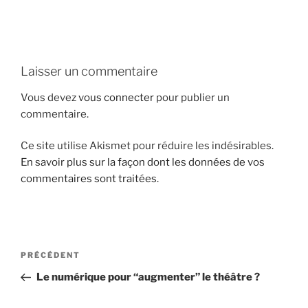
i
p
a
l
Laisser un commentaire
Vous devez
vous connecter
pour publier un
commentaire.
Ce site utilise Akismet pour réduire les indésirables.
En savoir plus sur la façon dont les données de vos
commentaires sont traitées
.
N
A
PRÉCÉDENT
a
r
Le numérique pour “augmenter” le théâtre ?
v
t
i
i