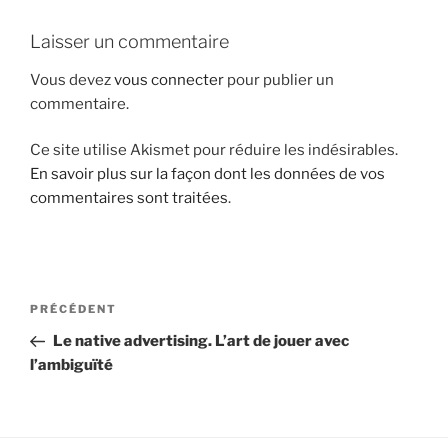
i
Laisser un commentaire
p
a
Vous devez
vous connecter
pour publier un
l
commentaire.
Ce site utilise Akismet pour réduire les indésirables.
En savoir plus sur la façon dont les données de vos
commentaires sont traitées
.
N
A
PRÉCÉDENT
a
r
Le native advertising. L’art de jouer avec
v
t
l’ambiguïté
i
i
g
c
l
a