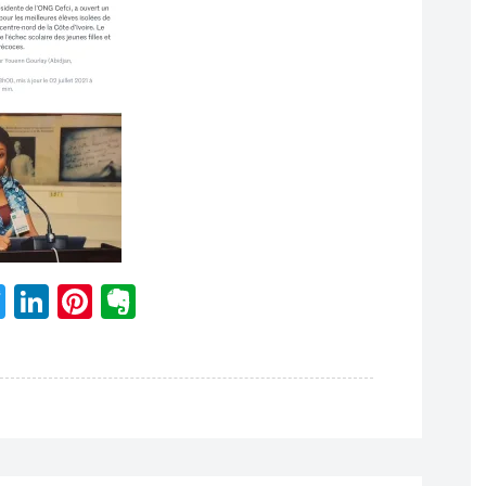
acebook
Twitter
LinkedIn
Pinterest
Evernote