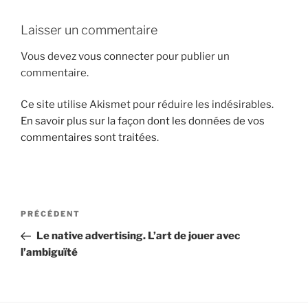
i
Laisser un commentaire
p
a
Vous devez
vous connecter
pour publier un
l
commentaire.
Ce site utilise Akismet pour réduire les indésirables.
En savoir plus sur la façon dont les données de vos
commentaires sont traitées
.
N
A
PRÉCÉDENT
a
r
Le native advertising. L’art de jouer avec
v
t
l’ambiguïté
i
i
g
c
l
a