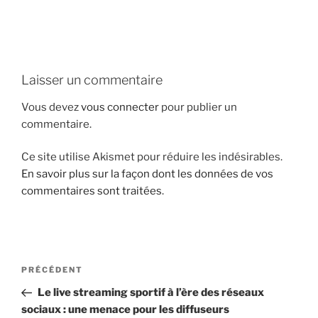
i
p
a
l
Laisser un commentaire
Vous devez
vous connecter
pour publier un
commentaire.
Ce site utilise Akismet pour réduire les indésirables.
En savoir plus sur la façon dont les données de vos
commentaires sont traitées
.
N
A
PRÉCÉDENT
a
r
Le live streaming sportif à l’ère des réseaux
v
t
sociaux : une menace pour les diffuseurs