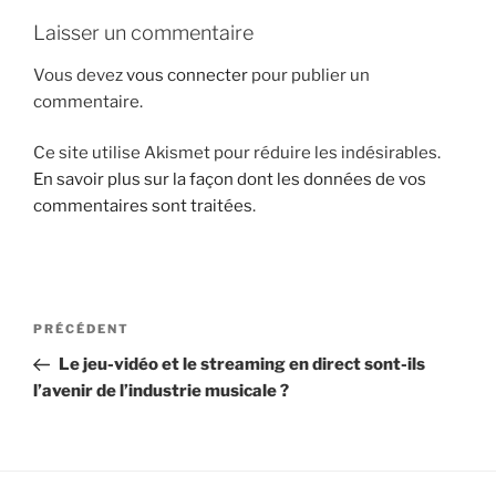
i
Laisser un commentaire
p
a
Vous devez
vous connecter
pour publier un
l
commentaire.
Ce site utilise Akismet pour réduire les indésirables.
En savoir plus sur la façon dont les données de vos
commentaires sont traitées
.
N
A
PRÉCÉDENT
a
r
Le jeu-vidéo et le streaming en direct sont-ils
v
t
l’avenir de l’industrie musicale ?
i
i
g
c
l
a
e