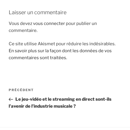
i
Laisser un commentaire
p
a
Vous devez
vous connecter
pour publier un
l
commentaire.
Ce site utilise Akismet pour réduire les indésirables.
En savoir plus sur la façon dont les données de vos
commentaires sont traitées
.
N
A
PRÉCÉDENT
a
r
Le jeu-vidéo et le streaming en direct sont-ils
v
t
l’avenir de l’industrie musicale ?
i
i
g
c
l
a