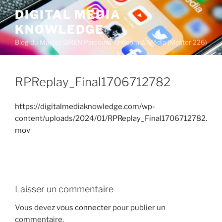
A
DIGITAL MEDIA
l
KNOWLEDGE
l
e
Blog du Master SIREN Parcours Télécom & Média (Master 226)
r
a
u
RPReplay_Final1706712782
c
o
https://digitalmediaknowledge.com/wp-
n
content/uploads/2024/01/RPReplay_Final1706712782.
t
mov
e
n
u
p
r
Laisser un commentaire
i
n
Vous devez
vous connecter
pour publier un
c
commentaire.