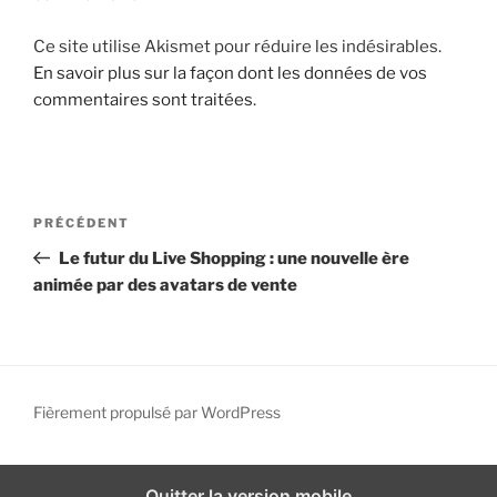
i
Ce site utilise Akismet pour réduire les indésirables.
p
En savoir plus sur la façon dont les données de vos
a
commentaires sont traitées
.
l
N
A
PRÉCÉDENT
a
r
Le futur du Live Shopping : une nouvelle ère
v
t
animée par des avatars de vente
i
i
g
c
l
a
e
t
p
Fièrement propulsé par WordPress
i
r
o
é
n
c
Quitter la version mobile