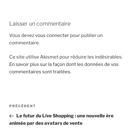
i
p
a
Laisser un commentaire
l
Vous devez
vous connecter
pour publier un
commentaire.
Ce site utilise Akismet pour réduire les indésirables.
En savoir plus sur la façon dont les données de vos
commentaires sont traitées
.
N
A
PRÉCÉDENT
a
r
Le futur du Live Shopping : une nouvelle ère
v
t
animée par des avatars de vente
i
i
g
c