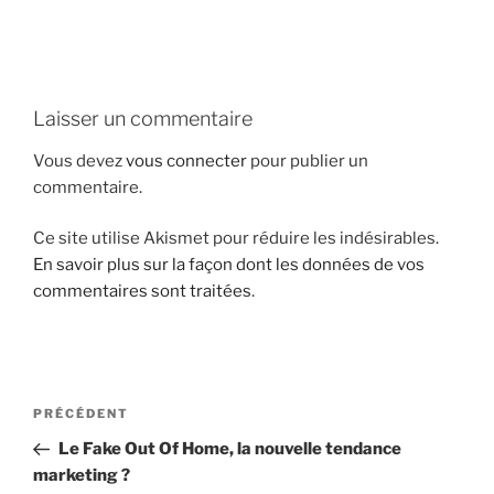
i
p
a
l
Laisser un commentaire
Vous devez
vous connecter
pour publier un
commentaire.
Ce site utilise Akismet pour réduire les indésirables.
En savoir plus sur la façon dont les données de vos
commentaires sont traitées
.
N
A
PRÉCÉDENT
a
r
Le Fake Out Of Home, la nouvelle tendance
v
t
marketing ?