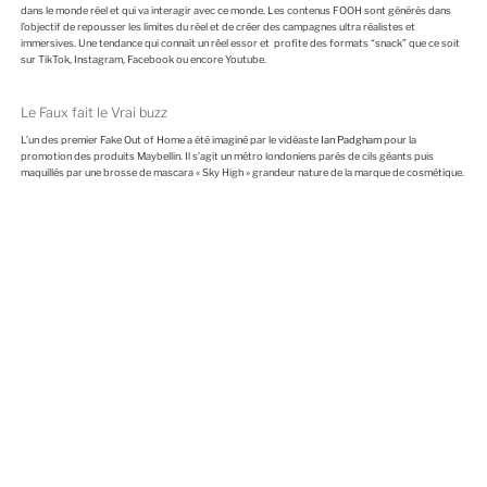
E
dans le monde réel et qui va interagir avec ce monde. Les contenus FOOH sont générés dans
l’objectif de repousser les limites du réel et de créer des campagnes ultra réalistes et
immersives. Une tendance qui connaît un réel essor et profite des formats “snack” que ce soit
sur TikTok, Instagram, Facebook ou encore Youtube.
Le Faux fait le Vrai buzz
L’un des premier Fake Out of Home a été imaginé par le vidéaste
Ian Padgham
pour la
promotion des produits Maybellin. Il s’agit un métro londoniens parés de cils géants puis
maquillés par une brosse de mascara « Sky High » grandeur nature de la marque de cosmétique.