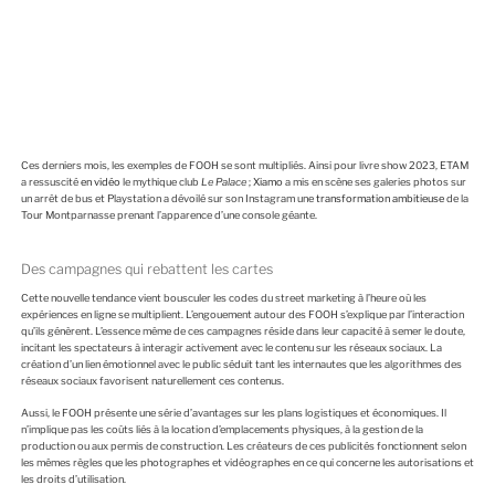
Ces derniers mois, les exemples de FOOH se sont multipliés. Ainsi pour livre show 2023, ETAM
a ressuscité
en vidéo
le mythique club
Le Palace
;
Xiamo
a mis en scène ses galeries photos sur
un arrêt de bus et Playstation a dévoilé sur son Instagram une
transformation ambitieuse
de la
Tour Montparnasse prenant l’apparence d’une console géante.
Des campagnes qui rebattent les cartes
Cette nouvelle tendance vient bousculer les codes du street marketing à l’heure où les
expériences en ligne se multiplient. L’engouement autour des FOOH s’explique par l’interaction
qu’ils génèrent. L’essence même de ces campagnes réside dans leur capacité à semer le doute,
incitant les spectateurs à interagir activement avec le contenu sur les réseaux sociaux. La
création d’un lien émotionnel avec le public séduit tant les internautes que les algorithmes des
réseaux sociaux favorisent naturellement ces contenus.
Aussi, le FOOH présente une série d’avantages sur les plans logistiques et économiques. Il
n’implique pas les coûts liés à la location d’emplacements physiques, à la gestion de la
production ou aux permis de construction. Les créateurs de ces publicités fonctionnent selon
les mêmes règles que les photographes et vidéographes en ce qui concerne les autorisations et
les droits d’utilisation.