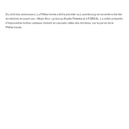
Du côté des annonceurs, La Philharmonie a été le pionnier au Luxembourg en novembre dernier
en mettant en avant ses « Music Box » grâce au
Studio Polenta
et à
FOREAL
. La vidéo présente
d’imposantes boîtes cadeaux chutant en cascade, telles des dominos, sur le parvis de la
Philharmonie.