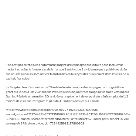
Il ne s’est pas arrêté là et a notamment imaginé une campagne publicitaire pour Jacquemus
mettant en scène le fameux sac de la marque Bambino. Le 5 avril, la marque a publié une vidéo
sur laquelle plusieurs
sacs
ont été transformés en bus hybrides qui circulent dans les rues de la
capitale française.
Le 6 septembre, c’est au tour de l’Oréal de dévoiler sa nouvelle campagne : un rouge à lèvre
géant sur le dos d’une 2CV sillonne Paris et laisse une jolie trace rouge sur sa route vers l’opéra
Garnier. Réalisée en animation 3D, la vidéo est rapidement devenue virale, générant plus de 11,2
millions de vues sur Instagram et plus de 4,9 millions de vues sur TikTok.
https://www.tiktok.com/@lorealparis/video/7274925932127800608?
embed_source=121374463%2C121351166%2C121331973%2C120811592%2C120810756%
3Bnull%3Bembed_share&refer=embed&referer_url=blstk.art%2Floreal-paris-repeint-la-ville-
en-rouge%2F&referer_video_id=7274925932127800608