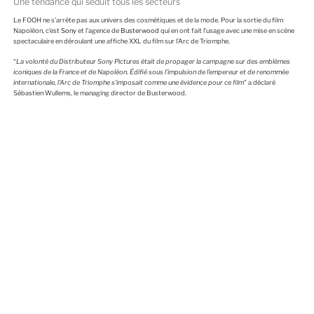
Une tendance qui séduit tous les secteurs
Le FOOH ne s’arrête pas aux univers des cosmétiques et de la mode. Pour la sortie du film
Napoléon, c’est
Sony
et l’agence de
Busterwood
qui en ont fait l’usage avec une mise en scène
spectaculaire en déroulant une affiche XXL du film sur l’Arc de Triomphe.
“
La volonté du Distributeur Sony Pictures était de propager la campagne sur des emblèmes
iconiques de la France et de Napoléon. Édifié sous l’impulsion de l’empereur et de renommée
internationale, l’Arc de Triomphe s’imposait comme une évidence pour ce film
” a déclaré
Sébastien Wullems, le managing director de Busterwood.