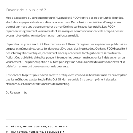
L’avenir de la publicité ?
Mode passagère ou tendance pérenne ? La publicité FOOH offre des opportunités illimitées,
allant des voyages virtuels aux démos interactives. Cette fusion de réalité et d’imagination
permet aux marques de se connecter de manière innovante avec leur public. Les FOOH
repensent intégralement la manière dont les marques communiquent car cela oblige à penser
avec un storytelling omniprésent et non un focus produit.
Cependant, si grâce aux FOOH les marques sont libres d’imaginer des expériences publicitaires
uniques et mémorables, cette tendance soulève aussi des inquiétudes. Certains FOOH suscitent
des interrogations éthiques, notamment en ce qui concerne l’ambiguïté entre la réalité et la
fiction. Ces publicités virtuelles peuvent tromper les consommateurs en les induisant en erreur
visuellement. Une préoccupation d’autant plus légitime dans un contexte où les fake news et la
désinformation sont devenues monnaie courante.
Il est encore trop tôt pour savoir si cette pratique est vouée à se banaliser mais s’il ne remplace
pas les méthodes existantes, le Fake Out Of Home semble être un complément des plus
efficaces aux formes traditionnelles de marketing.
De Rozaven Inès
C
MÉDIAS
,
ONLINE CONTENT
,
SOCIAL MEDIA
A
É
MARKETING
,
PUBLICITÉ
,
SOCIAL MEDIA
T