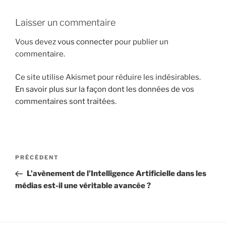
i
p
Laisser un commentaire
a
Vous devez
vous connecter
pour publier un
l
commentaire.
Ce site utilise Akismet pour réduire les indésirables.
En savoir plus sur la façon dont les données de vos
commentaires sont traitées
.
N
A
PRÉCÉDENT
a
r
L’avènement de l’Intelligence Artificielle dans les
v
t
médias est-il une véritable avancée ?
i
i
g
c
l
a