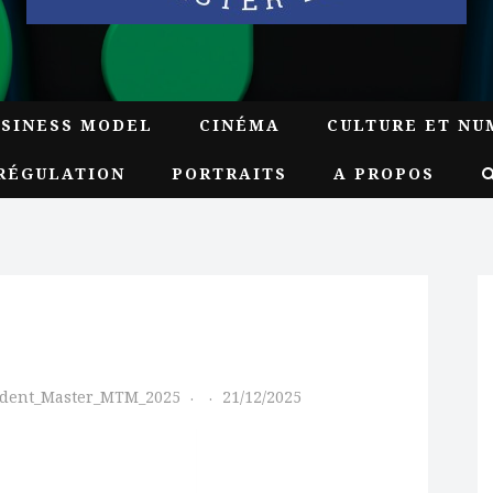
USINESS MODEL
CINÉMA
CULTURE ET NU
RÉGULATION
PORTRAITS
A PROPOS
udent_Master_MTM_2025
21/12/2025