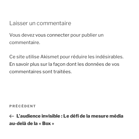
i
p
a
Laisser un commentaire
l
Vous devez
vous connecter
pour publier un
commentaire.
Ce site utilise Akismet pour réduire les indésirables.
En savoir plus sur la façon dont les données de vos
commentaires sont traitées
.
N
A
PRÉCÉDENT
a
r
L’audience invisible : Le défi de la mesure média
v
t
au-delà de la « Box »
i
i
g
c