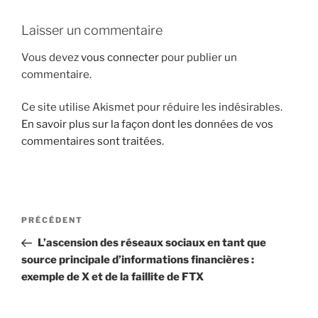
i
Laisser un commentaire
p
a
Vous devez
vous connecter
pour publier un
l
commentaire.
Ce site utilise Akismet pour réduire les indésirables.
En savoir plus sur la façon dont les données de vos
commentaires sont traitées
.
N
A
PRÉCÉDENT
a
r
L’ascension des réseaux sociaux en tant que
v
t
source principale d’informations financières :
i
i
exemple de X et de la faillite de FTX
g
c
l
a