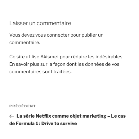
i
p
a
Laisser un commentaire
l
Vous devez
vous connecter
pour publier un
commentaire.
Ce site utilise Akismet pour réduire les indésirables.
En savoir plus sur la façon dont les données de vos
commentaires sont traitées
.
N
A
PRÉCÉDENT
a
r
La série Netflix comme objet marketing – Le cas
v
t
de Formula 1 : Drive to survive
i
i
g
c