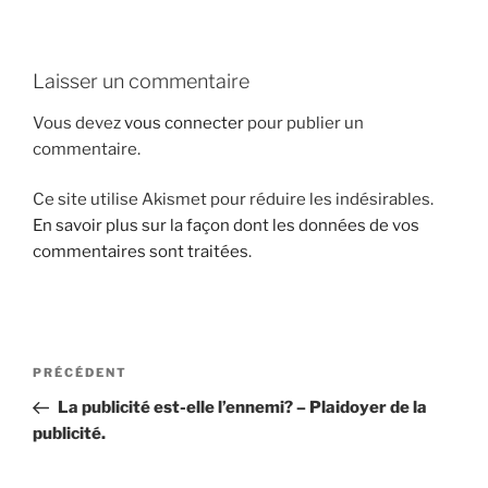
i
p
a
Laisser un commentaire
l
Vous devez
vous connecter
pour publier un
commentaire.
Ce site utilise Akismet pour réduire les indésirables.
En savoir plus sur la façon dont les données de vos
commentaires sont traitées
.
N
A
PRÉCÉDENT
a
r
La publicité est-elle l’ennemi? – Plaidoyer de la
v
t
publicité.
i
i
g
c