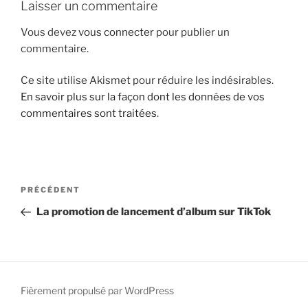
Laisser un commentaire
i
p
Vous devez
vous connecter
pour publier un
a
commentaire.
l
Ce site utilise Akismet pour réduire les indésirables.
En savoir plus sur la façon dont les données de vos
commentaires sont traitées
.
N
A
PRÉCÉDENT
a
r
La promotion de lancement d’album sur TikTok
v
t
i
i
g
c
l
a
e
Fièrement propulsé par WordPress
t
p