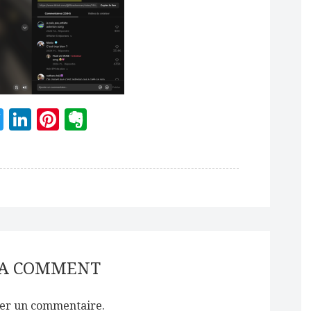
acebook
Twitter
LinkedIn
Pinterest
Evernote
 A COMMENT
er un commentaire.