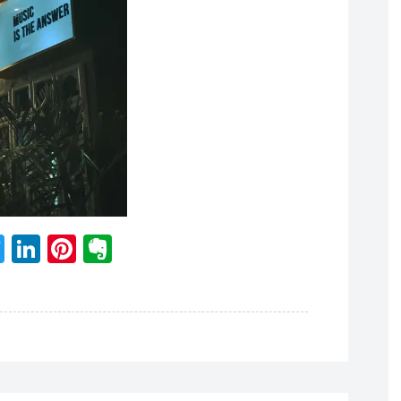
acebook
Twitter
LinkedIn
Pinterest
Evernote