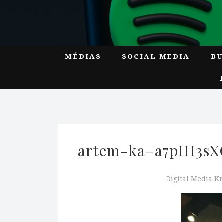
MÉDIAS
SOCIAL MEDIA
B
artem-ka–a7pIH3sX
Digital Media 