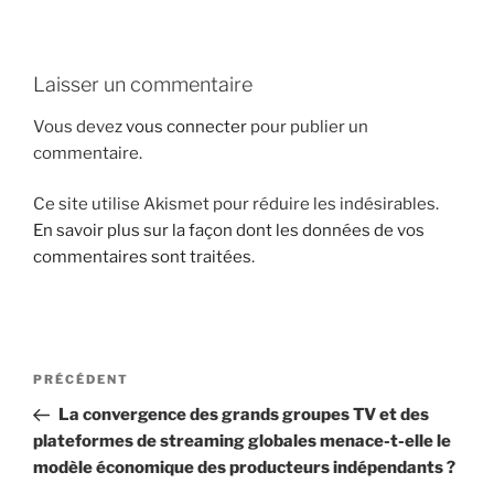
i
p
a
Laisser un commentaire
l
Vous devez
vous connecter
pour publier un
commentaire.
Ce site utilise Akismet pour réduire les indésirables.
En savoir plus sur la façon dont les données de vos
commentaires sont traitées
.
N
A
PRÉCÉDENT
a
r
La convergence des grands groupes TV et des
v
t
plateformes de streaming globales menace-t-elle le
i
i
modèle économique des producteurs indépendants ?
g
c