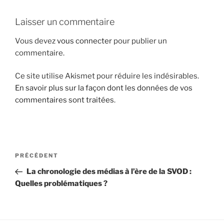
i
Laisser un commentaire
p
a
Vous devez
vous connecter
pour publier un
l
commentaire.
Ce site utilise Akismet pour réduire les indésirables.
En savoir plus sur la façon dont les données de vos
commentaires sont traitées
.
N
A
PRÉCÉDENT
a
r
La chronologie des médias à l’ère de la SVOD :
v
t
Quelles problématiques ?
i
i
g
c
l
a