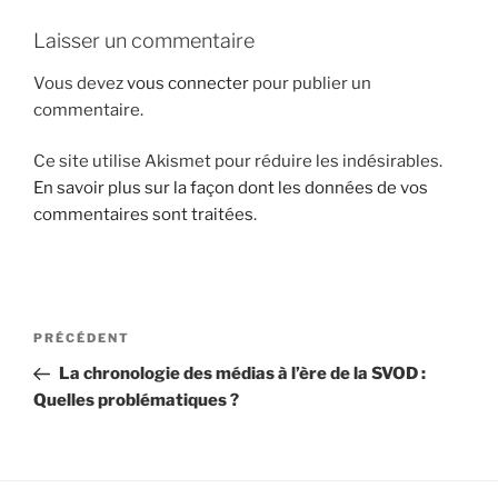
i
Laisser un commentaire
p
a
Vous devez
vous connecter
pour publier un
l
commentaire.
Ce site utilise Akismet pour réduire les indésirables.
En savoir plus sur la façon dont les données de vos
commentaires sont traitées
.
N
A
PRÉCÉDENT
a
r
La chronologie des médias à l’ère de la SVOD :
v
t
Quelles problématiques ?
i
i
g
c
l
a