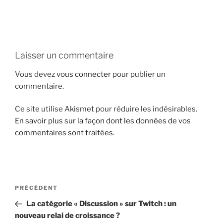
i
p
a
l
Laisser un commentaire
Vous devez
vous connecter
pour publier un
commentaire.
Ce site utilise Akismet pour réduire les indésirables.
En savoir plus sur la façon dont les données de vos
commentaires sont traitées
.
N
A
PRÉCÉDENT
a
r
La catégorie « Discussion » sur Twitch : un
v
t
nouveau relai de croissance ?