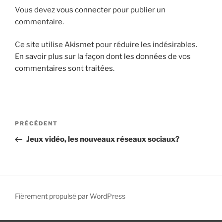
i
Vous devez
vous connecter
pour publier un
p
commentaire.
a
Ce site utilise Akismet pour réduire les indésirables.
l
En savoir plus sur la façon dont les données de vos
commentaires sont traitées
.
N
A
PRÉCÉDENT
a
r
Jeux vidéo, les nouveaux réseaux sociaux?
v
t
i
i
g
c
l
a
e
Fièrement propulsé par WordPress
t
p
i
r