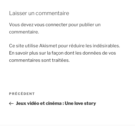
i
Laisser un commentaire
p
a
Vous devez
vous connecter
pour publier un
l
commentaire.
Ce site utilise Akismet pour réduire les indésirables.
En savoir plus sur la façon dont les données de vos
commentaires sont traitées
.
N
A
PRÉCÉDENT
a
r
Jeux vidéo et cinéma : Une love story
v
t
i
i
g
c
l
a