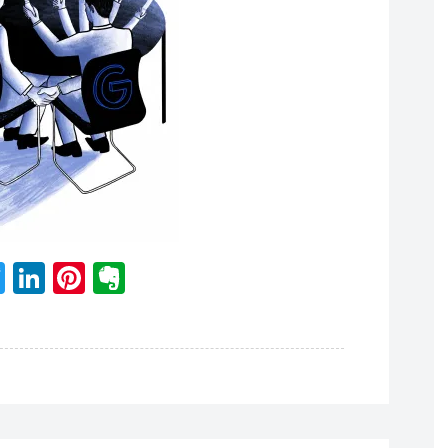
acebook
Twitter
LinkedIn
Pinterest
Evernote